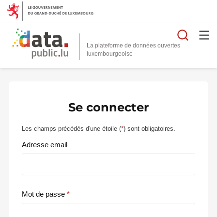
Reche
La plateforme de données ouvertes
Se connecter
Les champs précédés d'une étoile (
*
) sont obligatoires.
Adresse email
Mot de passe