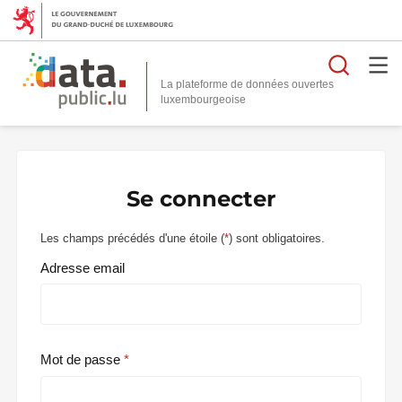
Reche
La plateforme de données ouvertes
Se connecter
Les champs précédés d'une étoile (
*
) sont obligatoires.
Adresse email
Mot de passe