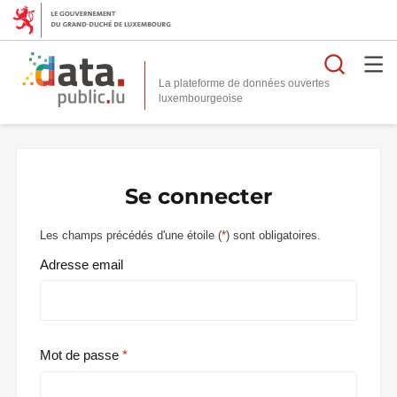
Reche
La plateforme de données ouvertes
Se connecter
Les champs précédés d'une étoile (
*
) sont obligatoires.
Adresse email
Mot de passe