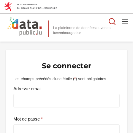
Reche
La plateforme de données ouvertes
Se connecter
Les champs précédés d'une étoile (
*
) sont obligatoires.
Adresse email
Mot de passe