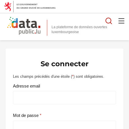
Reche
La plateforme de données ouvertes
Se connecter
Les champs précédés d'une étoile (
*
) sont obligatoires.
Adresse email
Mot de passe