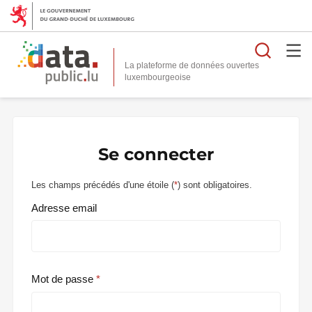
Reche
La plateforme de données ouvertes
Se connecter
Les champs précédés d'une étoile (
*
) sont obligatoires.
Adresse email
Mot de passe