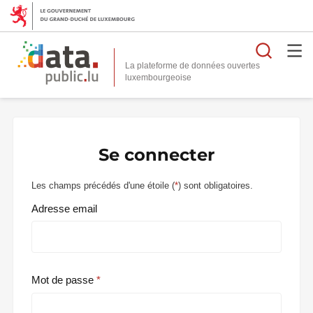
Reche
La plateforme de données ouvertes
Se connecter
Les champs précédés d'une étoile (
*
) sont obligatoires.
Adresse email
Mot de passe