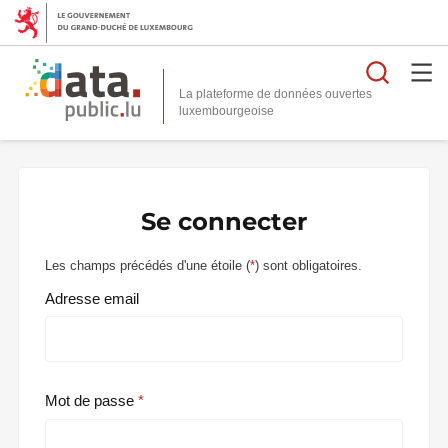
Reche
La plateforme de données ouvertes
Se connecter
Les champs précédés d'une étoile (
*
) sont obligatoires.
Adresse email
Mot de passe