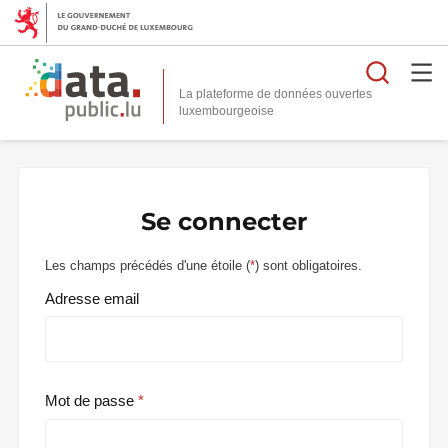
Reche
La plateforme de données ouvertes
Se connecter
Les champs précédés d'une étoile (
*
) sont obligatoires.
Adresse email
Mot de passe