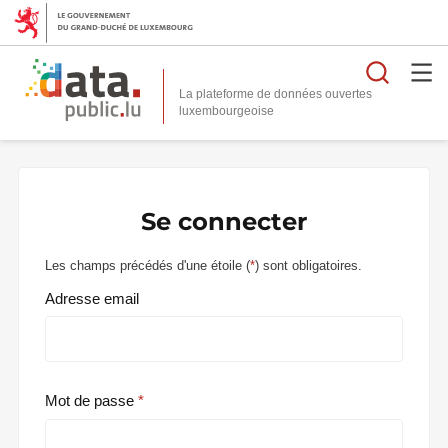
Reche
La plateforme de données ouvertes
Se connecter
Les champs précédés d'une étoile (
*
) sont obligatoires.
Adresse email
Mot de passe