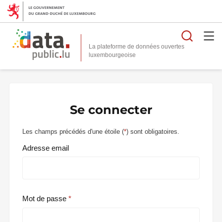
Reche
La plateforme de données ouvertes
Se connecter
Les champs précédés d'une étoile (
*
) sont obligatoires.
Adresse email
Mot de passe