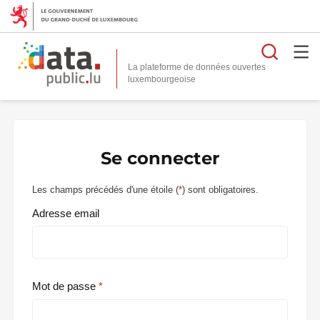
Reche
La plateforme de données ouvertes
Se connecter
Les champs précédés d'une étoile (
*
) sont obligatoires.
Adresse email
Mot de passe