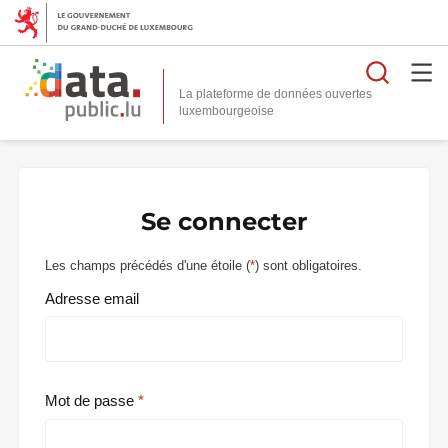
Reche
La plateforme de données ouvertes
Se connecter
Les champs précédés d'une étoile (
*
) sont obligatoires.
Adresse email
Mot de passe