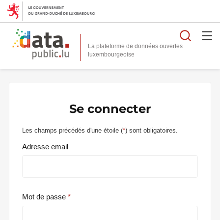
Reche
La plateforme de données ouvertes
Se connecter
Les champs précédés d'une étoile (
*
) sont obligatoires.
Adresse email
Mot de passe