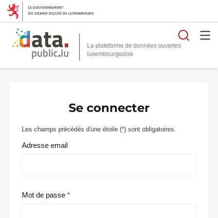
Reche
La plateforme de données ouvertes
Se connecter
Les champs précédés d'une étoile (
*
) sont obligatoires.
Adresse email
Mot de passe