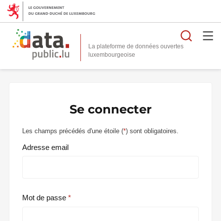
Reche
La plateforme de données ouvertes
Se connecter
Les champs précédés d'une étoile (
*
) sont obligatoires.
Adresse email
Mot de passe