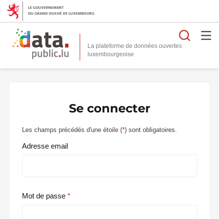
Reche
La plateforme de données ouvertes
Se connecter
Les champs précédés d'une étoile (
*
) sont obligatoires.
Adresse email
Mot de passe