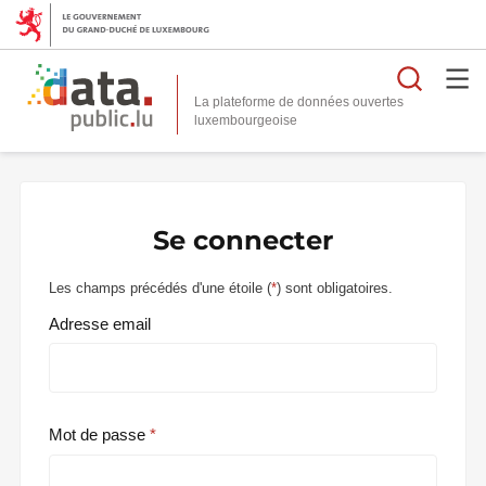
Reche
La plateforme de données ouvertes
Se connecter
Les champs précédés d'une étoile (
*
) sont obligatoires.
Adresse email
Mot de passe