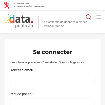
Reche
La plateforme de données ouvertes
Se connecter
Les champs précédés d'une étoile (
*
) sont obligatoires.
Adresse email
Mot de passe