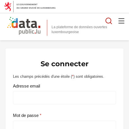
Reche
La plateforme de données ouvertes
Se connecter
Les champs précédés d'une étoile (
*
) sont obligatoires.
Adresse email
Mot de passe