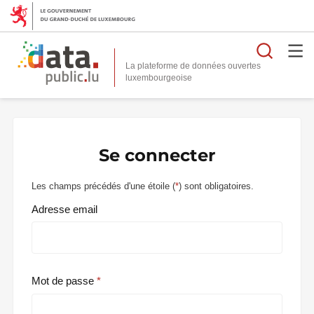
Reche
La plateforme de données ouvertes
Se connecter
Les champs précédés d'une étoile (
*
) sont obligatoires.
Adresse email
Mot de passe