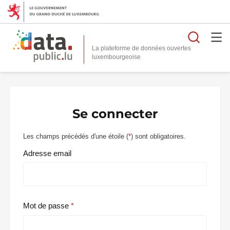
Reche
La plateforme de données ouvertes
Se connecter
Les champs précédés d'une étoile (
*
) sont obligatoires.
Adresse email
Mot de passe