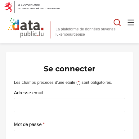
Reche
La plateforme de données ouvertes
Se connecter
Les champs précédés d'une étoile (
*
) sont obligatoires.
Adresse email
Mot de passe