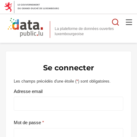
Reche
La plateforme de données ouvertes
Se connecter
Les champs précédés d'une étoile (
*
) sont obligatoires.
Adresse email
Mot de passe