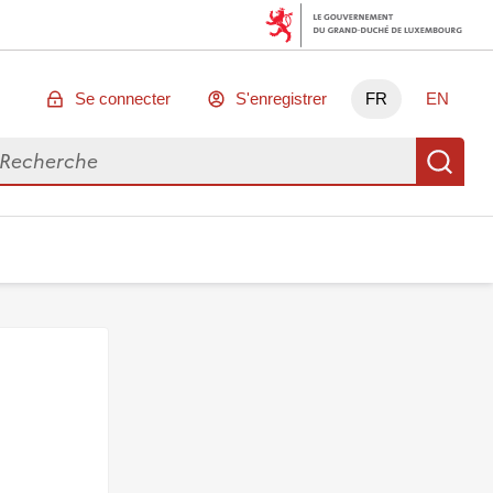
Se connecter
S'enregistrer
FR
EN
chercher des données
Re