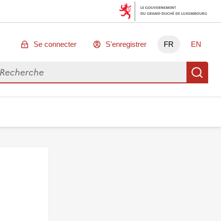
Se connecter
S'enregistrer
FR
EN
chercher des données
Re