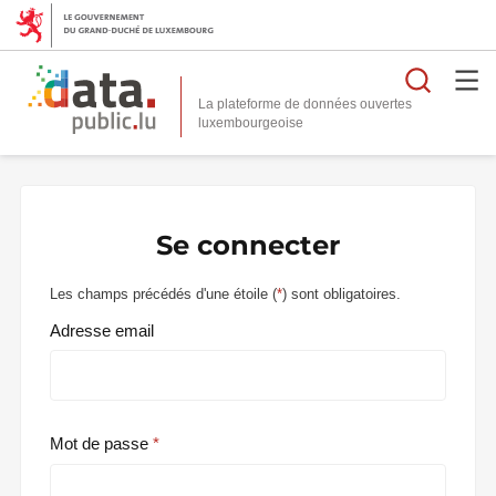
Reche
La plateforme de données ouvertes
Se connecter
Les champs précédés d'une étoile (
*
) sont obligatoires.
Adresse email
Mot de passe