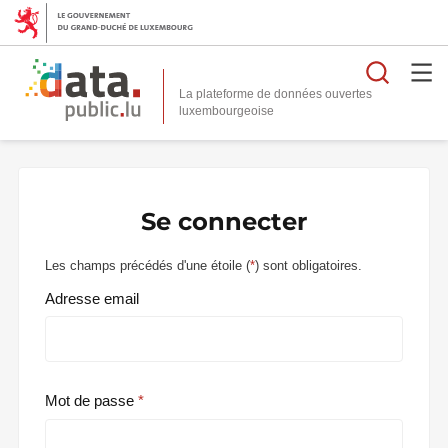
Reche
La plateforme de données ouvertes
Se connecter
Les champs précédés d'une étoile (
*
) sont obligatoires.
Adresse email
Mot de passe