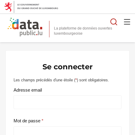
Reche
La plateforme de données ouvertes
Se connecter
Les champs précédés d'une étoile (
*
) sont obligatoires.
Adresse email
Mot de passe