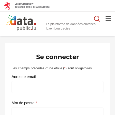
Reche
La plateforme de données ouvertes
Se connecter
Les champs précédés d'une étoile (
*
) sont obligatoires.
Adresse email
Mot de passe