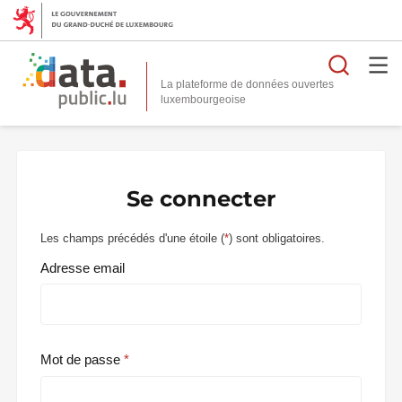
Reche
La plateforme de données ouvertes
Se connecter
Les champs précédés d'une étoile (
*
) sont obligatoires.
Adresse email
Mot de passe