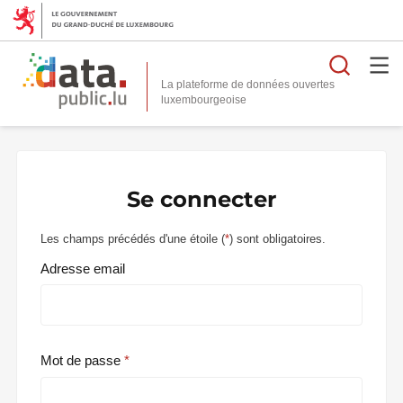
Reche
La plateforme de données ouvertes
Se connecter
Les champs précédés d'une étoile (
*
) sont obligatoires.
Adresse email
Mot de passe