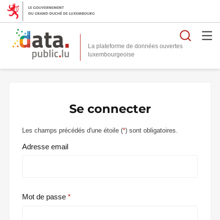
Reche
La plateforme de données ouvertes
Se connecter
Les champs précédés d'une étoile (
*
) sont obligatoires.
Adresse email
Mot de passe