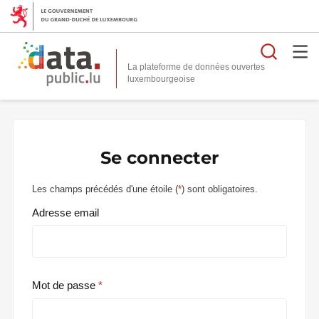
Reche
La plateforme de données ouvertes
Se connecter
Les champs précédés d'une étoile (
*
) sont obligatoires.
Adresse email
Mot de passe