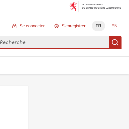
Se connecter
S'enregistrer
FR
EN
chercher des données
Re