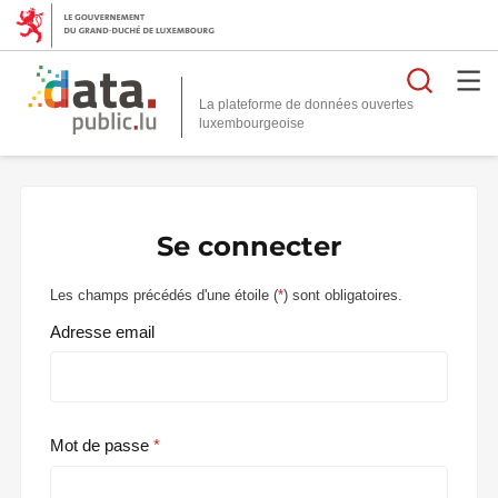
Reche
La plateforme de données ouvertes
Se connecter
Les champs précédés d'une étoile (
*
) sont obligatoires.
Adresse email
Mot de passe