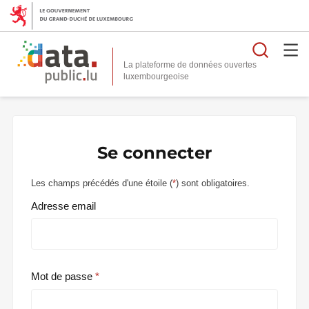
Reche
La plateforme de données ouvertes
Se connecter
Les champs précédés d'une étoile (
*
) sont obligatoires.
Adresse email
Mot de passe