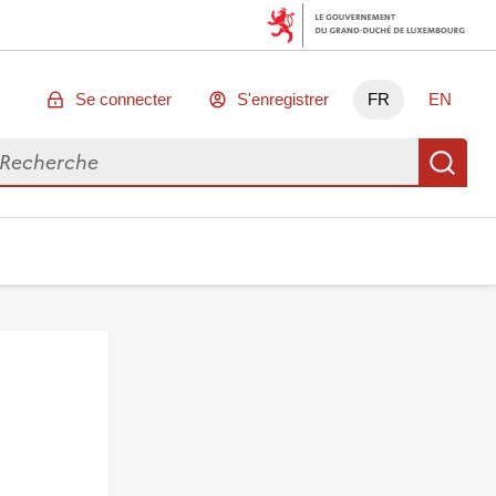
Se connecter
S'enregistrer
FR
EN
chercher des données
Re