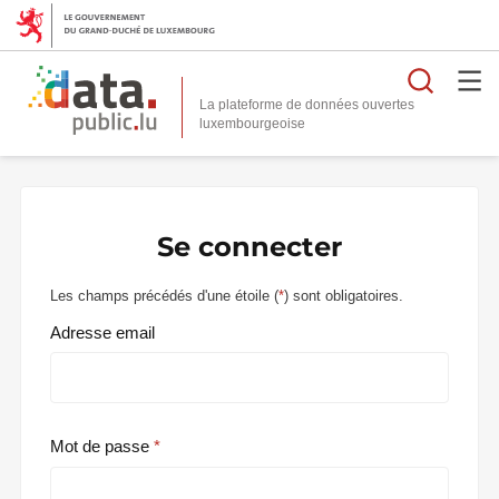
Reche
La plateforme de données ouvertes
Se connecter
Les champs précédés d'une étoile (
*
) sont obligatoires.
Adresse email
Mot de passe