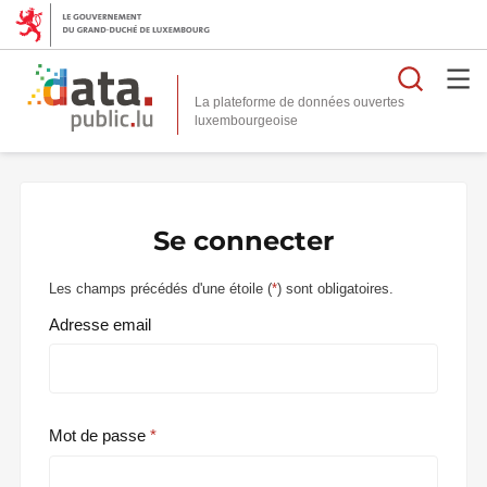
Reche
La plateforme de données ouvertes
Se connecter
Les champs précédés d'une étoile (
*
) sont obligatoires.
Adresse email
Mot de passe