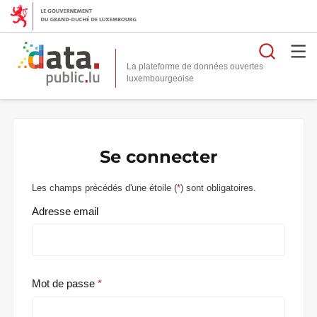
Reche
La plateforme de données ouvertes
Se connecter
Les champs précédés d'une étoile (
*
) sont obligatoires.
Adresse email
Mot de passe