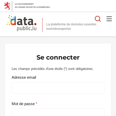
Reche
La plateforme de données ouvertes
Se connecter
Les champs précédés d'une étoile (
*
) sont obligatoires.
Adresse email
Mot de passe