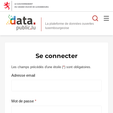
Reche
La plateforme de données ouvertes
Se connecter
Les champs précédés d'une étoile (
*
) sont obligatoires.
Adresse email
Mot de passe