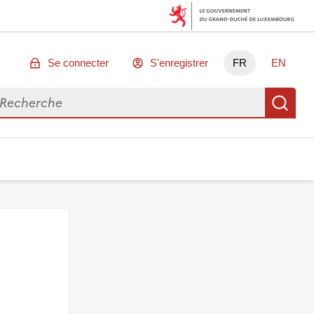
Se connecter
S'enregistrer
FR
EN
chercher des données
Re