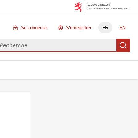
Se connecter
S'enregistrer
FR
EN
chercher des données
Re