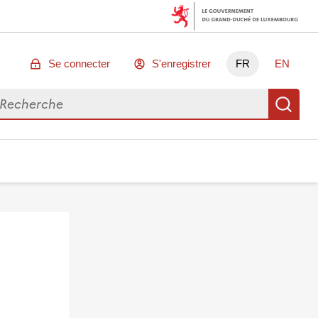
Se connecter
S'enregistrer
FR
EN
chercher des données
Re