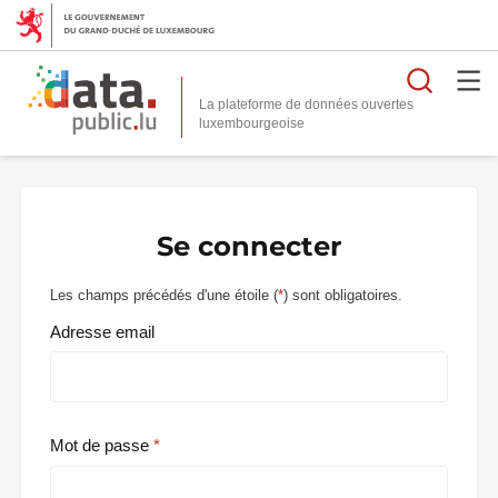
Reche
La plateforme de données ouvertes
Se connecter
Les champs précédés d'une étoile (
*
) sont obligatoires.
Adresse email
Mot de passe