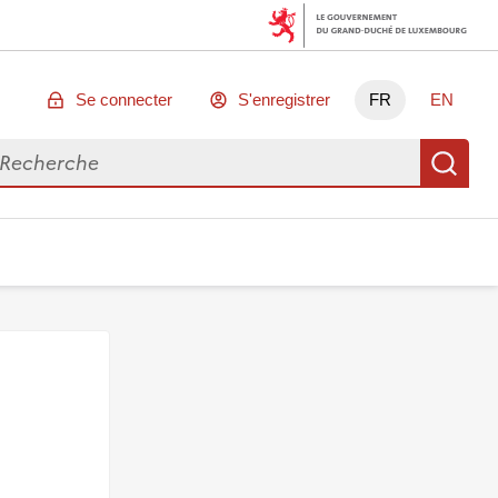
Se connecter
S'enregistrer
FR
EN
chercher des données
Re