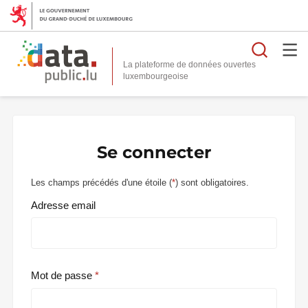
Reche
La plateforme de données ouvertes
Se connecter
Les champs précédés d'une étoile (
*
) sont obligatoires.
Adresse email
Mot de passe