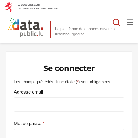
Reche
La plateforme de données ouvertes
Se connecter
Les champs précédés d'une étoile (
*
) sont obligatoires.
Adresse email
Mot de passe